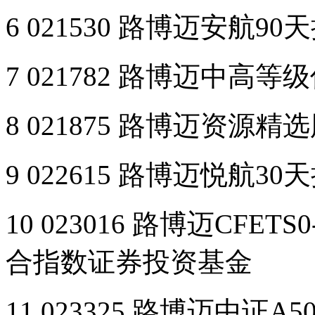
6 021530 路博迈安航
7 021782 路博迈中
8 021875 路博迈资
9 022615 路博迈悦航
10 023016 路博迈CF
合指数证券投资基金
11 023325 路博迈中