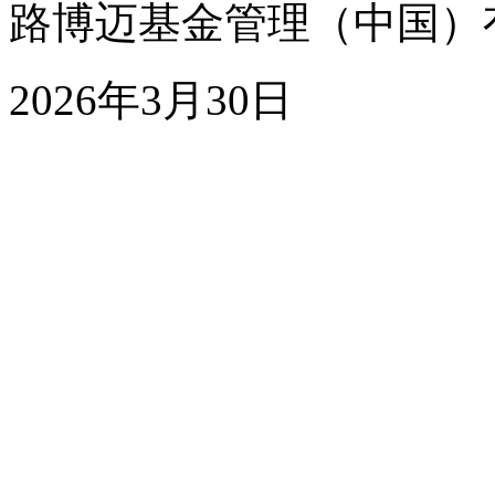
路博迈基金管理（中国）
2026年3月30日