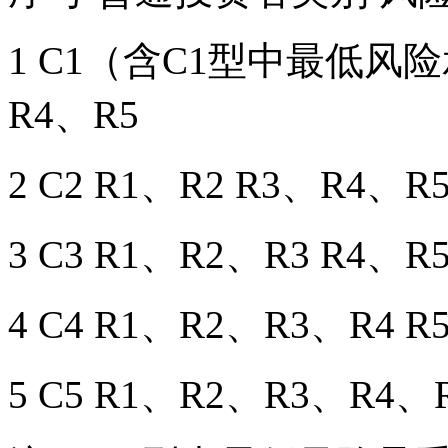
1 C1（含C1型中最低风险
R4、R5
2 C2 R1、R2 R3、R4、R
3 C3 R1、R2、R3 R4、R
4 C4 R1、R2、R3、R4 R
5 C5 R1、R2、R3、R4、R5