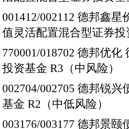
001412/002112 德
值灵活配置混合型证券投资
770001/018702 德
投资基金 R3（中风险）
002704/002705 德
基金 R2（中低风险）
003176/003177 德