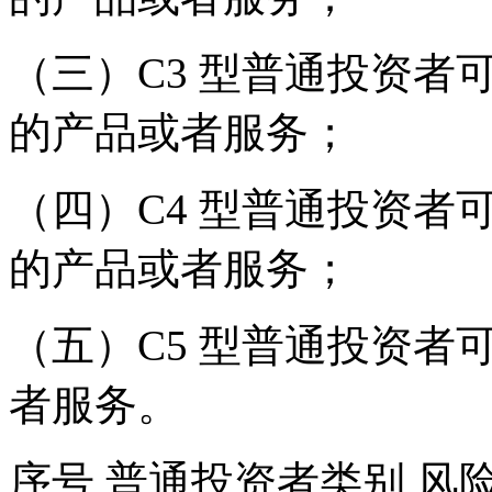
（三）C3 型普通投资者可
的产品或者服务；
（四）C4 型普通投资者可
的产品或者服务；
（五）C5 型普通投资者
者服务。
序号 普通投资者类别 风