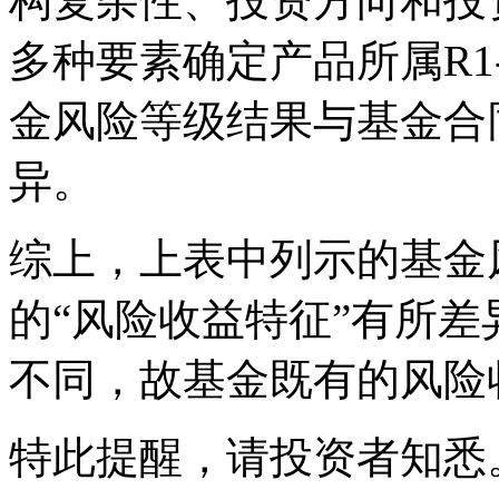
构复杂性、投资方向和投
多种要素确定产品所属R1
金风险等级结果与基金合
异。
综上，上表中列示的基金
的“风险收益特征”有所
不同，故基金既有的风险
特此提醒，请投资者知悉