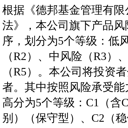
根据《德邦基金管理有限
法》，本公司旗下产品风
序，划分为5个等级：低
（R2）、中风险（R3）
（R5）。本公司将投资
者。其中按照风险承受能
高分为5个等级：C1（含
别）（保守型）、C2（稳