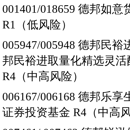
001401/018659 德
R1（低风险）
005947/005948 德
邦民裕进取量化精选灵活
R4（中高风险）
006167/006168 德
证券投资基金 R4（中高