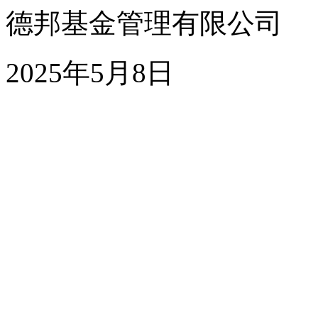
德邦基金管理有限公司
2025年5月8日