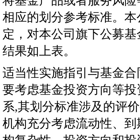
将基金产品或者服务风险等
相应的划分参考标准。本
定，对本公司旗下公募基
结果如上表。
适当性实施指引与基金合
要考虑基金投资方向等投
系,其划分标准涉及的评
机构充分考虑流动性、到