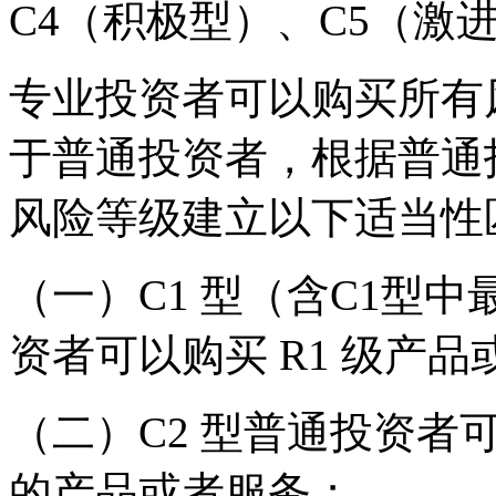
C4（积极型）、C5（激
专业投资者可以购买所有
于普通投资者，根据普通
风险等级建立以下适当性
（一）C1 型（含C1型
资者可以购买 R1 级产
（二）C2 型普通投资者可
的产品或者服务；