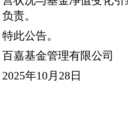
营状况与基金净值变化引
负责。
特此公告。
百嘉基金管理有限公司
2025年10月28日