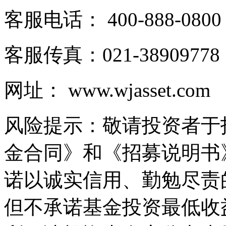
客服电话： 400-888-0800
客服传真：021-38909778
网址： www.wjasset.com
风险提示：敬请投资者于
金合同》和《招募说明书
诺以诚实信用、勤勉尽责
但不承诺基金投资最低收