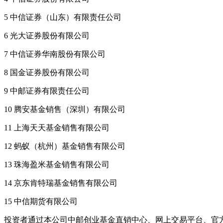
5 中信证券（山东）有限责任公司
6 光大证券股份有限公司
7 中信证券华南股份有限公司
8 国金证券股份有限公司
9 中邮证券有限责任公司
10 腾安基金销售（深圳）有限公司
11 上海天天基金销售有限公司
12 蚂蚁（杭州）基金销售有限公司
13 珠海盈米基金销售有限公司
14 京东肯特瑞基金销售有限公司
15 中信期货有限公司
投资者通过本公司中邮创业基金直销中心、网上交易平台、官