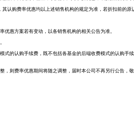
，其认购费率优惠均以上述销售机构的规定为准，若折扣前的原
费率优惠方案若有变动，以各销售机构的相关公告为准。
有。
费模式的认购手续费，既不包括各基金的后端收费模式的认购手
调整，则费率优惠期间将随之调整，届时本公司不再另行公告，