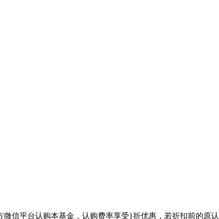
方微信平台认购本基金，认购费率享受1折优惠，若折扣前的原