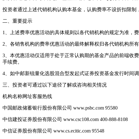
投资者通过上述代销机构认购本基金，认购费率不设折扣限制
二、重要提示
1、上述费率优惠活动的具体规则以各代销机构的规定为准，
2、各销售机构的费率优惠活动的最终解释权归各代销机构所
3、本优惠活动仅适用于处于正常认购期的基金产品的前端收
手续费。
4、如中邮新锐量化选股混合型发起式证券投资基金发行时间
三、投资者可通过以下途径了解或咨询相关情况
机构名称网址客服热线
中国邮政储蓄银行股份有限公司 www.psbc.com 95580
中信建投证券股份有限公司 www.csc108.com 400-888-8108
中信证券股份有限公司 www.cs.ecitic.com 95548